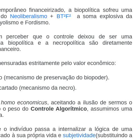
porâneo financeirizado, a biopolítica sofreu uma
a do
Neoliberalismo
+
BT²F²
a soma explosiva da
ayolismo e Fordismo.
m perceber que o controle deixou de ser uma
a biopolítica e a necropolítica são diretamente
nanceiro.
mensuradas estritamente pelo valor econômico:
o
(mecanismo de preservação do biopoder).
cartado
(mecanismo da necro).
o
homo economicus
, aceitando a ilusão de sermos o
b o peso do
Controle Algorítmico
, assumimos uma
a.
o indivíduo passa a internalizar a lógica de uma
ado à sua própria vida e
subjetividade
(substituindo a