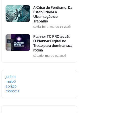
A Crise do Fordismo: Da
Estabilidade à
Uberização do
Trabalho
sexta-feira, março 13, 2026
Planner TC PRO 2026:
O Planner Digital no
Trello para dominar sua
rotina
sábado, março 07, 2026
junho
1
maio
6
abril
10
março
12