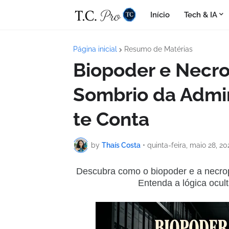
Início
Tech & IA
Página inicial
Resumo de Matérias
Biopoder e Necro
Sombrio da Admi
te Conta
by
Thaís Costa
•
quinta-feira, maio 28, 20
Descubra como o biopoder e a necrop
Entenda a lógica ocul