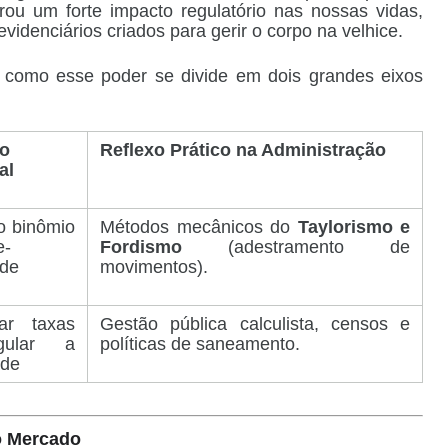
rou um forte impacto regulatório nas nossas vidas,
videnciários criados para gerir o corpo
na velhice
.
 como esse poder se divide em dois grandes eixos
vo
Reflexo Prático na Administração
al
 o binômio
Métodos mecânicos do
Taylorismo e
e-
Fordismo
(adestramento de
ade
movimentos).
rar taxas
Gestão pública calculista, censos e
gular a
políticas de saneamento.
ade
do Mercado