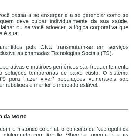
você passa a se enxergar e a se gerenciar como se
quem deve cuidar individualmente da sua saúde,
alhar ou se você adoecer, a lógica corporativa que
a é sua".
 garantidos pela ONU transmutam-se em serviços
nclusive as chamadas
Tecnologias Sociais (TS)
.
perativas e mutirões periféricos são frequentemente
o soluções temporárias de baixo custo. O sistema
TS para "fazer viver" populações vulneráveis sob
r rebeliões e manter o mercado estável.
a da Morte
com o histórico colonial, o conceito de
Necropolítica
8), dialogando com Achille Mbembe, aponta que as