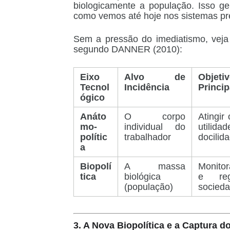
biologicamente a população. Isso ge
como vemos até hoje nos sistemas pre
Sem a pressão do imediatismo, veja
segundo DANNER (2010):
Eixo
Alvo de
Objeti
Tecnol
Incidência
Princip
ógico
Anáto
O corpo
Atingir
mo-
individual do
utilidad
polític
trabalhador
docilid
a
Biopolí
A massa
Monito
tica
biológica
e re
(população)
socied
3. A Nova Biopolítica e a Captura 