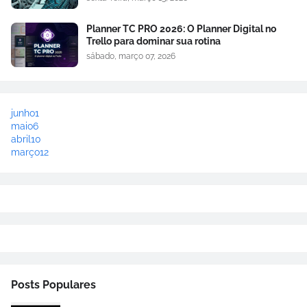
Planner TC PRO 2026: O Planner Digital no
Trello para dominar sua rotina
sábado, março 07, 2026
junho
1
maio
6
abril
10
março
12
Posts Populares