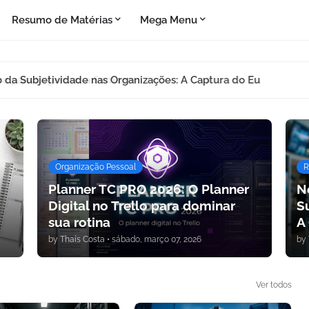
Resumo de Matérias
Mega Menu
 da Subjetividade nas Organizações: A Captura do Eu
Organização Pessoal
R
Planner TC PRO 2026: O Planner
N
Digital no Trello para dominar
S
sua rotina
A
by
Thaís Costa
•
sábado, março 07, 2026
by
Ver todos