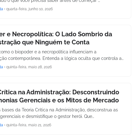
tudo o que você precisa saber antes de começar …
ta
•
quarta-feira, junho 10, 2026
r e Necropolítica: O Lado Sombrio da
stração que Ninguém te Conta
omo o biopoder e a necropolítica influenciam a
ção contemporânea. Entenda a lógica oculta que controla a…
ta
•
quinta-feira, maio 28, 2026
Crítica na Administração: Desconstruindo
onias Gerenciais e os Mitos de Mercado
 bases da Teoria Crítica na Administração, desconstrua as
gerenciais e desmistifique o gestor herói. Que…
ta
•
quinta-feira, maio 21, 2026