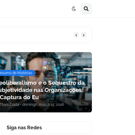
esumo de Matérias
eoliberalismo e o Sequestro da
ubjetividade nas Organizações:
 Captura do Eu
Thaís Costa
•
domingo, março 15, 2026
Siga nas Redes