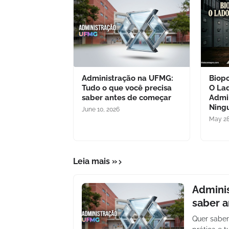
Administração na UFMG:
Biopo
Tudo o que você precisa
O La
saber antes de começar
Admi
Ning
June 10, 2026
May 28
Leia mais »
Adminis
saber 
Quer saber