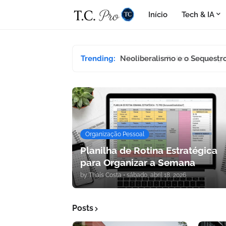
Início
Tech & IA
Trending:
Neoliberalismo e o Sequestro
Organização Pessoal
Planilha de Rotina Estratégica
para Organizar a Semana
by
Thaís Costa
•
sábado, abril 18, 2026
Posts