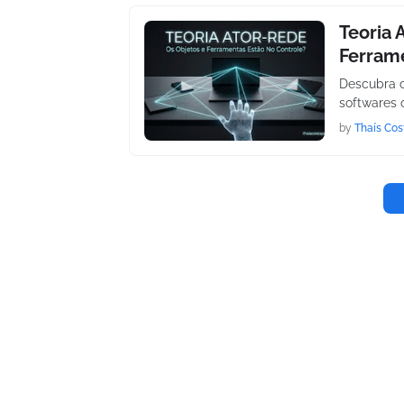
Teoria 
Ferram
Descubra c
softwares 
by
Thaís Cos