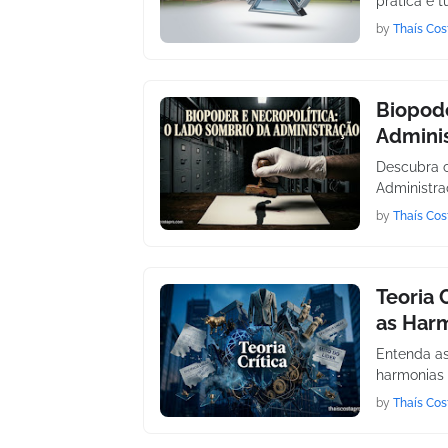
prática e 
by
Thaís Cos
Biopode
Admini
Descubra c
Administra
by
Thaís Cos
Teoria 
as Harm
Entenda as
harmonias 
by
Thaís Cos