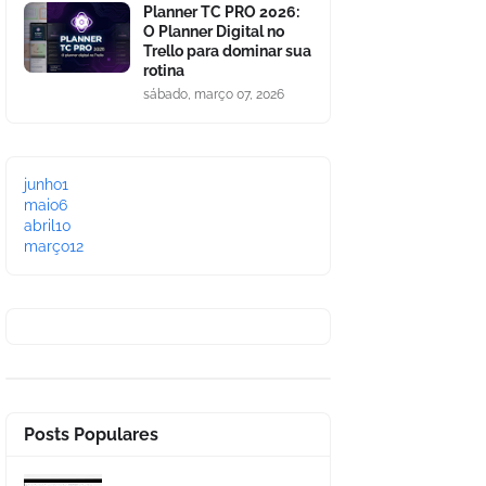
Planner TC PRO 2026:
O Planner Digital no
Trello para dominar sua
rotina
sábado, março 07, 2026
junho
1
maio
6
abril
10
março
12
Posts Populares